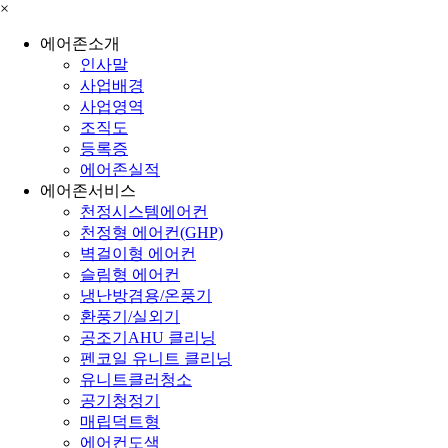
×
에어존소개
인사말
사업배경
사업영역
조직도
등록증
에어존실적
에어존서비스
천정시스템에어컨
천정형 에어컨(GHP)
벽걸이형 에어컨
슬림형 에어컨
냉난방겸용/온풍기
환풍기/실외기
공조기AHU 클리닝
펜코일 유니트 클리닝
유니트클러청소
공기청정기
매립덕트형
에어컨도색