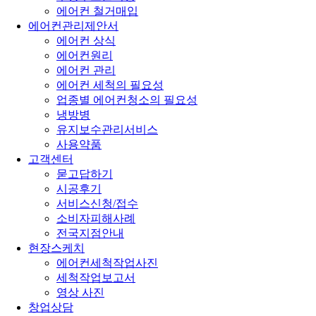
에어컨 철거매입
에어컨관리제안서
에어컨 상식
에어컨원리
에어컨 관리
에어컨 세척의 필요성
업종별 에어컨청소의 필요성
냉방병
유지보수관리서비스
사용약품
고객센터
묻고답하기
시공후기
서비스신청/접수
소비자피해사례
전국지점안내
현장스케치
에어컨세척작업사진
세척작업보고서
영상 사진
창업상담