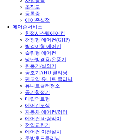
사업영역
조직도
등록증
에어존실적
에어존서비스
천정시스템에어컨
천정형 에어컨(GHP)
벽걸이형 에어컨
슬림형 에어컨
냉난방겸용/온풍기
환풍기/실외기
공조기AHU 클리닝
펜코일 유니트 클리닝
유니트클러청소
공기청정기
매립덕트형
에어컨도색
자동차 에어컨/히터
에어컨 바람막이
전열교환기
에어컨 이전설치
주방후드클리닝