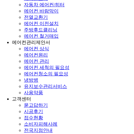
자동차 에어컨/히터
에어컨 바람막이
전열교환기
에어컨 이전설치
주방후드클리닝
에어컨 철거매입
에어컨관리제안서
에어컨 상식
에어컨원리
에어컨 관리
에어컨 세척의 필요성
에어컨청소의 필요성
냉방병
유지보수관리서비스
사용약품
고객센터
묻고답하기
시공후기
접수현황
소비자피해사례
전국지점안내