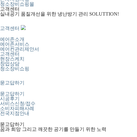
청소장비쇼핑몰
고객센터
실내공기 품질개선을 위한 냉난방기 관리 SOLUTTION!
고객센터
에어존소개
에어존서비스
에어컨관리제안서
고객센터
현장스케치
창업상담
청소장비쇼핑
묻고답하기
묻고답하기
시공후기
서비스신청/접수
소비자피해사례
전국지점안내
묻고답하기
꿈과 희망 그리고 깨끗한 공기를 만들기 위한 노력