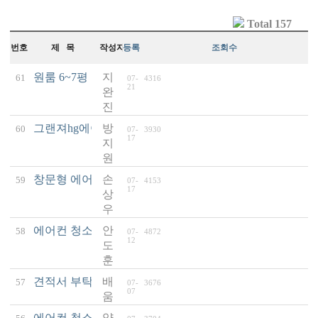
Total 157
번호
제 목
작성자
등록일
조회수
원룸 6~7평 벽걸이 에어컨 청소 및 실외기 청소 견적문의
지
61
07-
4316
(
21
완
진
그랜져hg에어컨청소 견적문의요
방
60
07-
3930
(1)
17
지
원
창문형 에어컨 청소 견적 문의
손
59
07-
4153
(1)
17
상
우
에어컨 청소 후 소음
안
58
07-
4872
(1)
12
도
훈
견적서 부탁드립니다.
배
57
07-
3676
(1)
07
움
에어컨 청소 신청합니다.
양