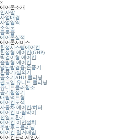
×
에어존소개
인사말
사업배경
사업영역
조직도
등록증
에어존실적
에어존서비스
천정시스템에어컨
천정형 에어컨(GHP)
벽걸이형 에어컨
슬림형 에어컨
냉난방겸용/온풍기
환풍기/실외기
공조기AHU 클리닝
펜코일 유니트 클리닝
유니트클러청소
공기청정기
매립덕트형
에어컨도색
자동차 에어컨/히터
에어컨 바람막이
전열교환기
에어컨 이전설치
주방후드클리닝
에어컨 철거매입
에어컨관리제안서