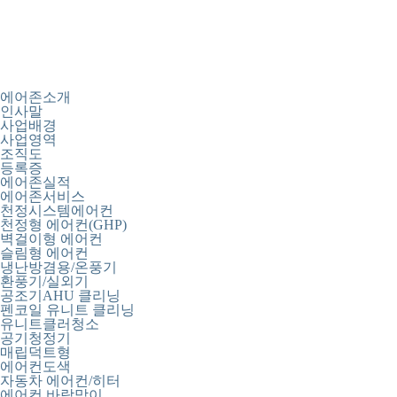
에어존소개
인사말
사업배경
사업영역
조직도
등록증
에어존실적
에어존서비스
천정시스템에어컨
천정형 에어컨(GHP)
벽걸이형 에어컨
슬림형 에어컨
냉난방겸용/온풍기
환풍기/실외기
공조기AHU 클리닝
펜코일 유니트 클리닝
유니트클러청소
공기청정기
매립덕트형
에어컨도색
자동차 에어컨/히터
에어컨 바람막이