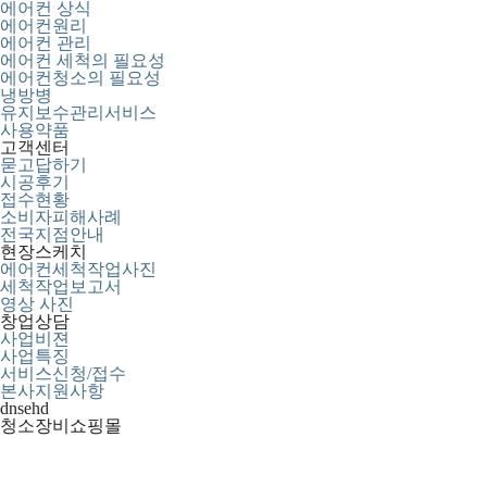
에어컨 상식
에어컨원리
에어컨 관리
에어컨 세척의 필요성
에어컨청소의 필요성
냉방병
유지보수관리서비스
사용약품
고객센터
묻고답하기
시공후기
접수현황
소비자피해사례
전국지점안내
현장스케치
에어컨세척작업사진
세척작업보고서
영상 사진
창업상담
사업비젼
사업특징
서비스신청/접수
본사지원사항
dnsehd
청소장비쇼핑몰