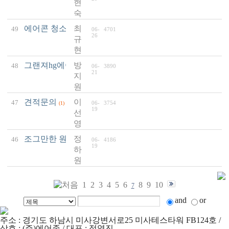
현
숙
에어콘 청소 가격 문의
최
49
06-
4701
(1)
26
규
현
그랜져hg에어컨청소 견적문의요
방
48
06-
3890
(1)
21
지
원
견적문의
이
47
06-
3754
(1)
19
선
영
조그만한 원룸 벽걸이 휘센 에어컨 청소비용이요.
정
46
06-
4186
(1)
19
하
원
1
2
3
4
5
6
8
9
10
7
and
or
주소 : 경기도 하남시 미사강변서로25 미사테스타워 FB124호 /
상호 : (주)에어존 / 대표 : 정영진