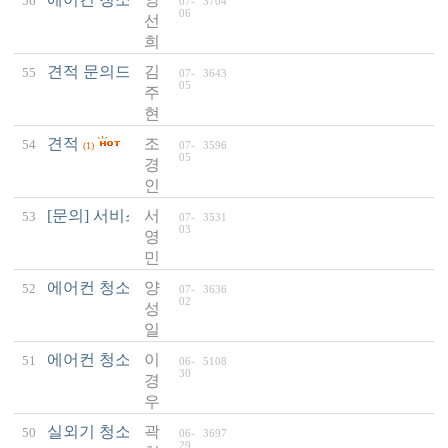
56
07-
3704
(1)
06
선
희
견적 문의드립니다.
김
55
07-
3643
(2)
05
주
현
견적
조
54
07-
3596
(1)
05
경
인
[문의] 서비스 요금 관련
서
53
07-
3531
(3)
03
영
민
에어컨 청소 견적 문의요
양
52
07-
3636
(1)
02
성
일
에어컨 청소 후 틀면 목이 아파요
이
51
06-
5108
(1)
30
경
우
실외기 청소 문의
곽
50
06-
3697
(1)
29