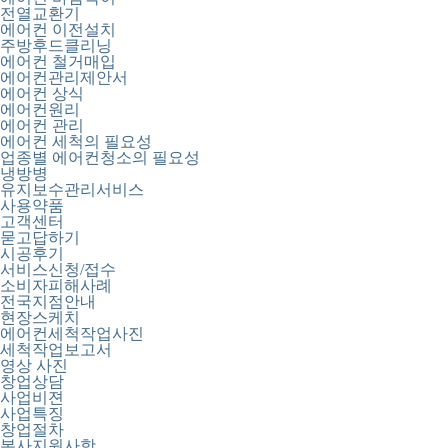
전열교환기
에어컨 이전설치
주방후드클리닝
에어컨 철거매입
에어컨관리제안서
에어컨 상식
에어컨원리
에어컨 관리
에어컨 세척의 필요성
업종별 에어컨청소의 필요성
냉방병
유지보수관리서비스
사용약품
고객센터
묻고답하기
시공후기
서비스신청/접수
소비자피해사례
전국지점안내
현장스케치
에어컨세척작업사진
세척작업보고서
영상 사진
창업상담
사업비젼
사업특징
창업절차
본사지원사항