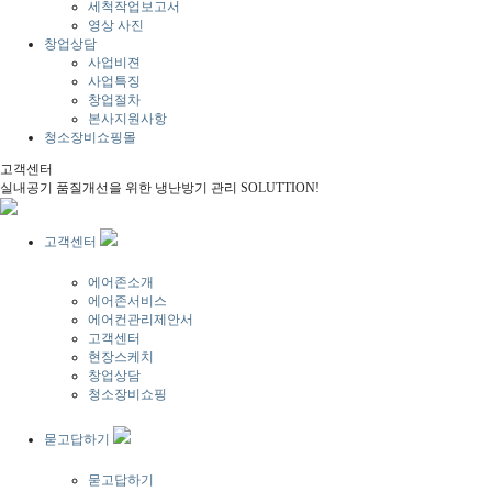
세척작업보고서
영상 사진
창업상담
사업비젼
사업특징
창업절차
본사지원사항
청소장비쇼핑몰
고객센터
실내공기 품질개선을 위한 냉난방기 관리 SOLUTTION!
고객센터
에어존소개
에어존서비스
에어컨관리제안서
고객센터
현장스케치
창업상담
청소장비쇼핑
묻고답하기
묻고답하기