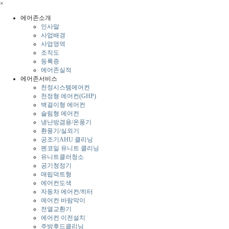
×
에어존소개
인사말
사업배경
사업영역
조직도
등록증
에어존실적
에어존서비스
천정시스템에어컨
천정형 에어컨(GHP)
벽걸이형 에어컨
슬림형 에어컨
냉난방겸용/온풍기
환풍기/실외기
공조기AHU 클리닝
펜코일 유니트 클리닝
유니트클러청소
공기청정기
매립덕트형
에어컨도색
자동차 에어컨/히터
에어컨 바람막이
전열교환기
에어컨 이전설치
주방후드클리닝