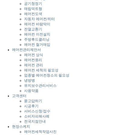
공기청정기
매립덕트형
에어컨도색
자동차 에어컨/히터
에어컨 바람막이
전열교환기
에어컨 이전설치
주방후드클리닝
에어컨 철거매입
에어컨관리제안서
에어컨 상식
에어컨원리
에어컨 관리
에어컨 세척의 필요성
업종별 에어컨청소의 필요성
냉방병
유지보수관리서비스
사용약품
고객센터
묻고답하기
시공후기
서비스신청/접수
소비자피해사례
전국지점안내
현장스케치
에어컨세척작업사진