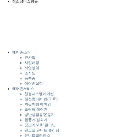
청소장비쇼핑몰
에어존소개
인사말
사업배경
사업영역
조직도
등록증
에어존실적
에어존서비스
천정시스템에어컨
천정형 에어컨(GHP)
벽걸이형 에어컨
슬림형 에어컨
냉난방겸용/온풍기
환풍기/실외기
공조기AHU 클리닝
펜코일 유니트 클리닝
유니트클러청소