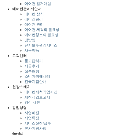
에어컨 철거매입
에어컨관리제안서
에어컨 상식
에어컨원리
에어컨 관리
에어컨 세척의 필요성
에어컨청소의 필요성
냉방병
유지보수관리서비스
사용약품
고객센터
묻고답하기
시공후기
접수현황
소비자피해사례
전국지점안내
현장스케치
에어컨세척작업사진
세척작업보고서
영상 사진
창업상담
사업비젼
사업특징
서비스신청/접수
본사지원사항
dnsehd