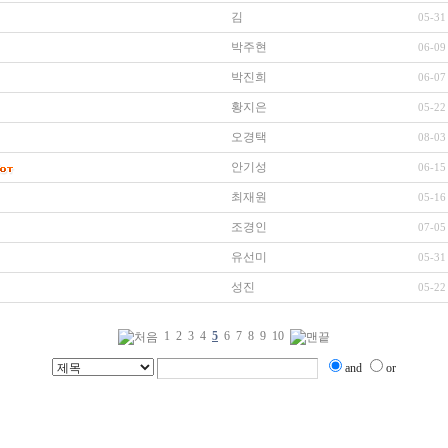
김
05-31
박주현
06-09
박진희
06-07
황지은
05-22
오경택
08-03
안기성
06-15
최재원
05-16
조경인
07-05
유선미
05-31
성진
05-22
1
2
3
4
5
6
7
8
9
10
and
or