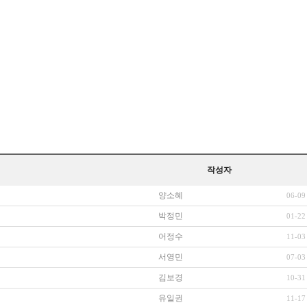
작성자
양소혜
06-09
박정민
01-22
어정수
11-03
서영민
07-03
김보경
10-31
유일권
11-17