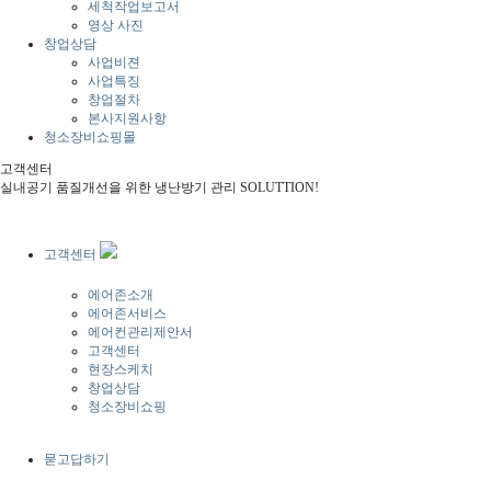
세척작업보고서
영상 사진
창업상담
사업비젼
사업특징
창업절차
본사지원사항
청소장비쇼핑몰
고객센터
실내공기 품질개선을 위한 냉난방기 관리 SOLUTTION!
고객센터
에어존소개
에어존서비스
에어컨관리제안서
고객센터
현장스케치
창업상담
청소장비쇼핑
묻고답하기