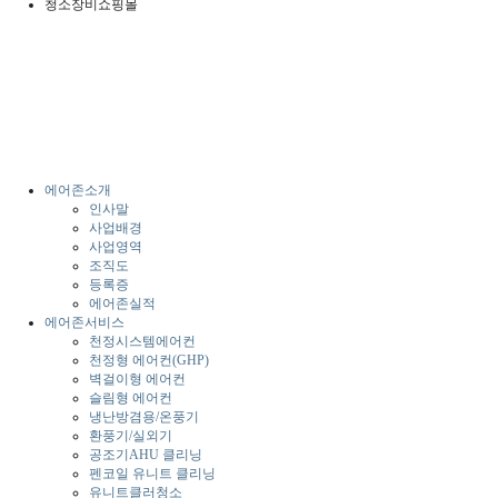
청소장비쇼핑몰
에어존소개
인사말
사업배경
사업영역
조직도
등록증
에어존실적
에어존서비스
천정시스템에어컨
천정형 에어컨(GHP)
벽걸이형 에어컨
슬림형 에어컨
냉난방겸용/온풍기
환풍기/실외기
공조기AHU 클리닝
펜코일 유니트 클리닝
유니트클러청소