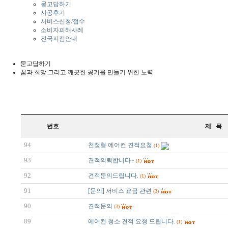
묻고답하기
시공후기
서비스신청/접수
소비자피해사례
전국지점안내
묻고답하기
꿈과 희망 그리고 깨끗한 공기를 만들기 위한 노력
번호
제 목
94
천정형 에어컨 견적요청
(1)
93
견적의뢰합니다~
(1)
92
견적문의드립니다.
(1)
91
[문의] 서비스 요금 관련
(3)
90
견적문의
(3)
89
에어컨 청소 견적 요청 드립니다.
(1)