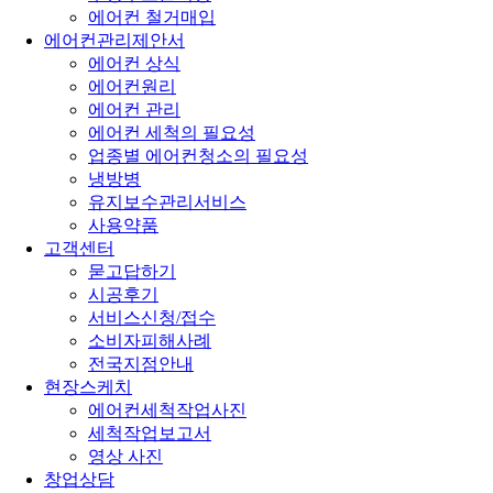
에어컨 철거매입
에어컨관리제안서
에어컨 상식
에어컨원리
에어컨 관리
에어컨 세척의 필요성
업종별 에어컨청소의 필요성
냉방병
유지보수관리서비스
사용약품
고객센터
묻고답하기
시공후기
서비스신청/접수
소비자피해사례
전국지점안내
현장스케치
에어컨세척작업사진
세척작업보고서
영상 사진
창업상담