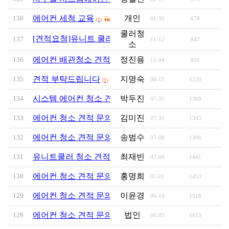
에어컨 세척 교육
개인
138
01-30
678
(1)
쿨러청
[견적요청]유니트 쿨러 청소건
137
11-12
847
(1)
소
에어컨 배관청소 견적요청합니다.
정진용
136
11-04
835
(1)
견적 부탁드립니다
지명숙
135
08-15
1220
(1)
시스템 에어컨 청소 견적 문의 드립니다.
박두진
134
07-31
1308
(1)
에어컨 청소 견적 문의
김미진
133
07-31
1303
(1)
에어컨 청소 견적 문의요
송범수
132
07-08
1396
(1)
유니트쿨러 청소 견적 문의 드립니다.
최재빈
131
07-04
1441
(2)
에어컨 청소 견적 문의드립니다.
홍명희
130
07-01
1453
(1)
에어컨 청소 견적 문의 드립니다.
이윤경
129
06-19
1518
(1)
에어컨 청소 견적 문의
법인
128
06-05
1613
(1)