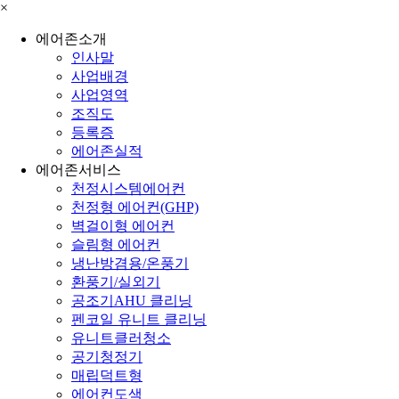
×
에어존소개
인사말
사업배경
사업영역
조직도
등록증
에어존실적
에어존서비스
천정시스템에어컨
천정형 에어컨(GHP)
벽걸이형 에어컨
슬림형 에어컨
냉난방겸용/온풍기
환풍기/실외기
공조기AHU 클리닝
펜코일 유니트 클리닝
유니트클러청소
공기청정기
매립덕트형
에어컨도색