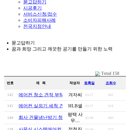
묻고답하기
시공후기
서비스신청/접수
소비자피해사례
전국지점안내
묻고답하기
꿈과 희망 그리고 깨끗한 공기를 만들기 위한 노력
Total 158
번호
제 목
작성자
등록일
조회수
에어컨 청소 견적 부탁드려요
겨자씨
142
03-17
682
(1)
에어컨 실외기 세척 견적 요청의 건
HLB셀
141
03-17
619
(1)
평택 사
회사 건물냉난방기 청소 견적 부탁드립니다.
140
02-09
683
(1)
무…
사무실 시스템에어컨 세척 견적 문의
정철진
139
02-04
673
(2)