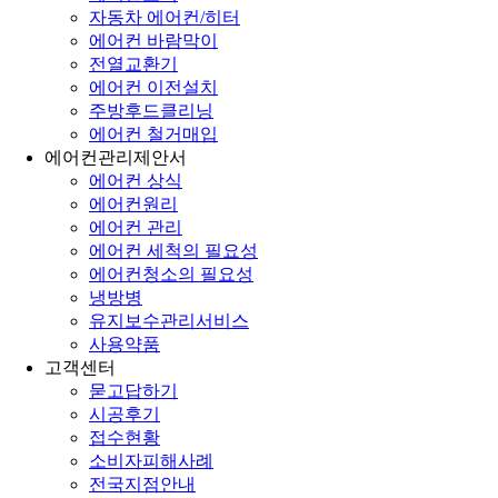
자동차 에어컨/히터
에어컨 바람막이
전열교환기
에어컨 이전설치
주방후드클리닝
에어컨 철거매입
에어컨관리제안서
에어컨 상식
에어컨원리
에어컨 관리
에어컨 세척의 필요성
에어컨청소의 필요성
냉방병
유지보수관리서비스
사용약품
고객센터
묻고답하기
시공후기
접수현황
소비자피해사례
전국지점안내