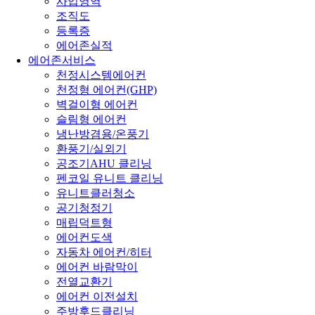
사업영역
조직도
등록증
에어존실적
에어존서비스
천정시스템에어컨
천정형 에어컨(GHP)
벽걸이형 에어컨
슬림형 에어컨
냉난방겸용/온풍기
환풍기/실외기
공조기AHU 클리닝
펜코일 유니트 클리닝
유니트클러청소
공기청정기
매립덕트형
에어컨도색
자동차 에어컨/히터
에어컨 바람막이
전열교환기
에어컨 이전설치
주방후드클리닝